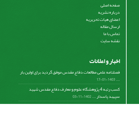
صفحه اصلی
درباره نشریه
اعضای هیات تحریریه
ارسال مقاله
تماس با ما
نقشه سایت
اخبار و اعلانات
فصلنامه علمی مطالعات دفاع مقدس موفق گردید برای اولین بار
...
1403-01-17
کسب رتبه 4 پژوهشگاه علوم و معارف دفاع مقدس شهید
سپهبد پاسدار ...
1402-11-03
کسب افتخار فصلنامه علمی مطالعات دفاع مقدس در دومین
دوره ...
1401-09-23
برگزاری جلسه هیات تحریریه و ارائه گزارش عملکرد فصلنامه
...
1399-12-19