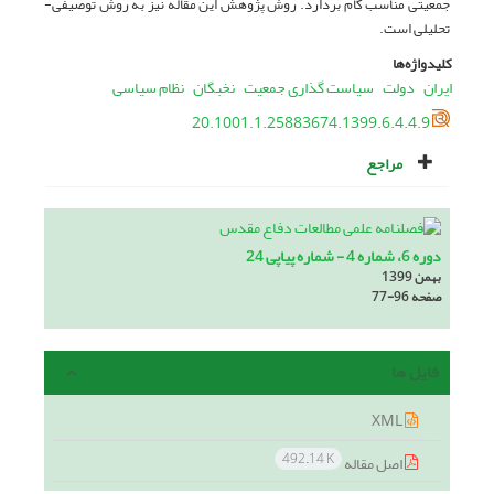
جمعیتی مناسب گام بردارد. روش پژوهش این مقاله نیز به روش توصیفی-
تحلیلی است.
کلیدواژه‌ها
ایران
دولت
سیاست گذاری جمعیت
نخبگان
نظام سیاسی
20.1001.1.25883674.1399.6.4.4.9
مراجع
دوره 6، شماره 4 - شماره پیاپی 24
بهمن 1399
صفحه
77-96
فایل ها
XML
492.14 K
اصل مقاله