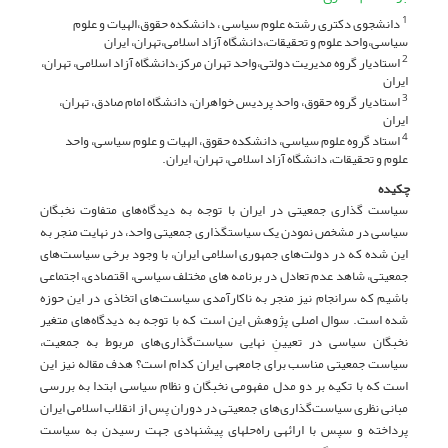
دانشجوی دکتری رشته علوم سیاسی ، دانشکده حقوق،الهیات و علوم
1
سیاسی،واحد علوم و تحقیقات،دانشگاه آزاد اسلامی،تهران، ایران
استادیار گروه مدیریت دولتی،واحد تهران مرکز،دانشگاه آزاد اسلامی، تهران،
2
ایران
استادیار گروه حقوق، واحد پردیس خواهران، دانشگاه امام صادق، تهران،
3
ایران
استاد گروه علوم سیاسی، دانشکده حقوق، الهیات و علوم سیاسی، واحد
4
علوم و تحقیقات‌، دانشگاه آزاد اسلامی، تهران، ایران.
چکیده
سیاست گذاری جمعیتی در ایران با توجه به دیدگاه‌های متفاوت نخبگان
سیاسی در مشخص نمودن یک سیاستگذاری جمعیتی واحد، در نهایت منجر به
این شده‌ که در دولت‌‌های جمهوری اسلامی ایران، با وجود برخی سیاست‌‌های
جمعیتی، شاهد عدم تعادل در برنامه های مختلف سیاسی، اقتصادی، اجتماعی
باشیم‌ که سرانجام نیز منجر به ناکارآمدی سیاست‌های اتخاذی در این حوزه
شده‌ است. سوال اصلی پژوهش این است ‌که با توجه به دیدگاه‌های متغیر
نخبگان سیاسی در تعیینِ نهایی سیاست‌گذاری‌های مربوط به جمعیت،
سیاست جمعیتی مناسب برای جامعه­ی ایران کدام است؟ هدف مقاله نیز این
است‌ که با تکیه بر دو مدل مفهومی نخبگان و نظام سیاسی ابتدا به بررسی
مبانی نظری سیاست‌گذاری‌های جمعیتی در دوران پس از انقلاب اسلامی ایران
پرداخته و سپس با ارائه­ی راه‌حل­های پیشنهادی جهت رسیدن به سیاست