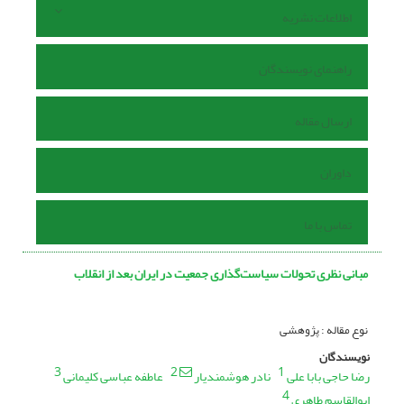
اطلاعات نشریه
راهنمای نویسندگان
ارسال مقاله
داوران
تماس با ما
مبانی نظری تحولات سیاست‌گذاری جمعیت در ایران بعد از انقلاب
نوع مقاله : پژوهشی
نویسندگان
3
2
1
رضا حاجی بابا علی
نادر هوشمندیار
عاطفه عباسی کلیمانی
4
ابوالقاسم طاهری