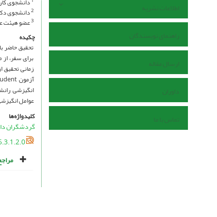
دانشجوی کارش
1
اطلاعات نشریه
دانشجوی دکتر
2
عضو هیئت علم
3
راهنمای نویسندگان
چکیده
تحقیق حاضر با
برای سفر، از 
ارسال مقاله
زمانی تحقیق ا
انگیزشی رانشی
داوران
عوامل انگیزش
کلیدواژه‌ها
تماس با ما
گردشگران دا
.3.1.2.0
مراجع