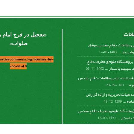
لانات
«
تعجیل در فرج امام 
صلوات
»
ی مطالعات دفاع مقدس موفق
لین بار ...
1403-01-17
reativecommons.org/licenses/by-
کسب رتبه 4 پژوهشگاه علوم و معارف دفاع
nc-sa/4.0/
پهبد پاسدار ...
1402-11-03
فصلنامه علمی مطالعات دفاع مقدس
ه ...
1401-09-23
ه هیات تحریریه و ارائه گزارش
مه ...
1399-12-19
پژوهشگاه علوم و معارف دفاع مقدس
پاسدار ...
1399-09-12