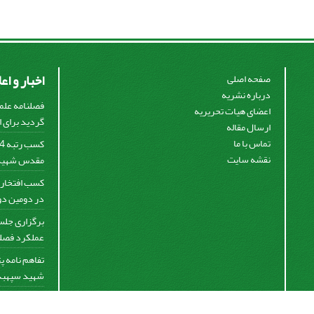
اخبار و اع
صفحه اصلی
درباره نشریه
فصلنامه علم
اعضای هیات تحریریه
گردید برای او
ارسال مقاله
تماس با ما
نقشه سایت
مقدس شهید س
کسب افتخار 
در دومین دور
برگزاری جلس
عملکرد فصلنا
تفاهم نامه 
شهید سپهبد 