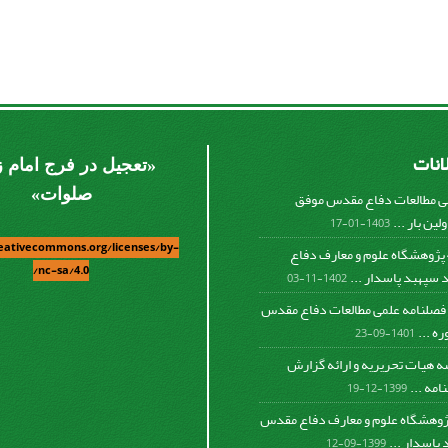
لانات
«
تعجیل در فرج امام 
صلوات
»
ی مطالعات دفاع مقدس موفق
لین بار ...
1403-01-17
reativecommons.org/licenses/by-
کسب رتبه 4 پژوهشگاه علوم و معارف دفاع
nc-sa/4.0/
پهبد پاسدار ...
1402-11-03
فصلنامه علمی مطالعات دفاع مقدس
ه ...
1401-09-23
ه هیات تحریریه و ارائه گزارش
مه ...
1399-12-19
پژوهشگاه علوم و معارف دفاع مقدس
پاسدار ...
1399-09-12