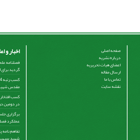
اخبار و اع
صفحه اصلی
درباره نشریه
فصلنامه علم
اعضای هیات تحریریه
گردید برای او
ارسال مقاله
تماس با ما
نقشه سایت
مقدس شهید س
کسب افتخار 
در دومین دور
برگزاری جلس
عملکرد فصلنا
تفاهم نامه 
شهید سپهبد 