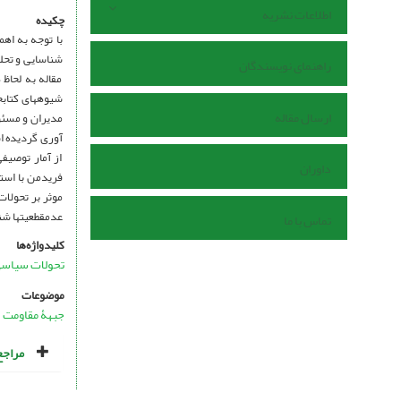
اطلاعات نشریه
چکیده
با توجه به اه
شناسایی و تحلی
راهنمای نویسندگان
مقاله به لحاظ 
ارسال مقاله
مدیران و مسئول
آوری گردیده اس
از آمار توصیف
داوران
موثر بر تحولات
عدم­قطعیت­ها شناسایی و سناریوهای 4 گانه برای آیند
تماس با ما
کلیدواژه‌ها
تحولات سیاسی–
موضوعات
جبهۀ مقاومت
مراجع