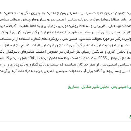
میت ژئوپلتیک یمن، تحولات سیاسی - امنیتی یمن از اهمیت بالا با پیچیدگی و عدم قطعیت
ل تاثیر متقابل عوامل موثر بر تحولات سیاسی– امنیتی یمن و سناریوهای پیش­رو تحولات سیاس
هدف؛ توسعه­ای- کاربردی و به لحاظ روش؛ موردی – زمینه­ای و به لحاظ ماهیت؛ آمیخته می­با
ین درگیر در حوزه تحولات سیاسی – امنیتی یمن با رویکرد تمام شمار با استفاده از پرسشنام
ت. برای تجزیه و تحلیل داده‌های گردآوری شده از روش تحلیل اثرات متقاطع و از نرم افزار می
ی و تحلیل آماری و میانگین رتبه­ای نظر خبرگان در خصوص اهمیت متغیرهای تاثیرگذار، تاثی
فریدمن با اس
 سیاسی– امنیتی یمن، از منظر خبرگان می­باشند که بیشترین تأثیرگذاری و تأثیرپذیری را در ت
ه تحولات سیاسی- امنیتی یمن به همراه نشانگرهای آن تدوین و ارائه گردید.
 امنیتی یمن
تحلیل تاثیر متقابل
سناریو