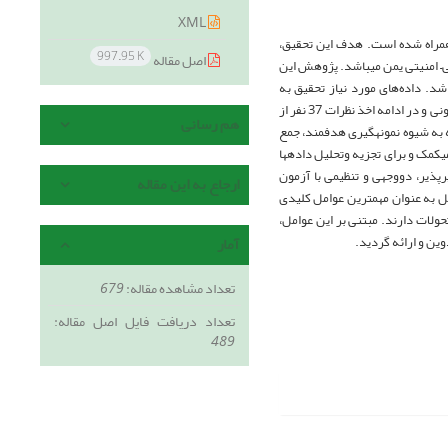
XML
 همراه شده است. هدف این تحقیق،
997.95 K
اصل مقاله
ی– امنیتی یمن می­باشد. پژوهش این
شد. داده‌های مورد نیاز تحقیق به
شیوه­های کتابخانه­ای و فیش برداری، انجام مصاحبه حضوری با تعداد 20 نفر از خبرگان یمن، برگزاری گروه کانونی و در ادامه اخذ نظرات 37 نفر از
هم رسانی
ه به شیوه نمونه­گیری هدفمند، جمع
ک­مک و برای تجزیه وتحلیل داده­ها
رپذیر، دووجهی و تنظیمی با آزمون
ارجاع به این مقاله
تفاده از نرم افزار SPSS استفاده شده است. یافته‌ها نشان می­دهد از 34 عوامل کلیدی 19 عامل به عنوان مهمترین عوامل کلیدی
حولات دارند. مبتنی بر این عوامل،
آمار
تعداد مشاهده مقاله:
679
تعداد دریافت فایل اصل مقاله:
489