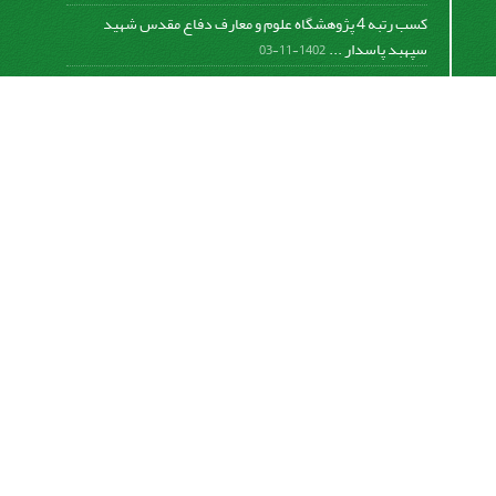
کسب رتبه 4 پژوهشگاه علوم و معارف دفاع مقدس شهید
سپهبد پاسدار ...
1402-11-03
کسب افتخار فصلنامه علمی مطالعات دفاع مقدس در دومین
دوره ...
1401-09-23
برگزاری جلسه هیات تحریریه و ارائه گزارش عملکرد فصلنامه
...
1399-12-19
تفاهم نامه پژوهشگاه علوم و معارف دفاع مقدس شهید سپهبد
پاسدار ...
1399-09-12
«
تعجیل در فرج امام زمان صلوات
»
https://creativecommons.org/licenses/by-nc-sa/4.0/
اشتراک خبرنامه
برای دریافت اخبار و اطلاعیه های مهم نشریه در خبرنامه