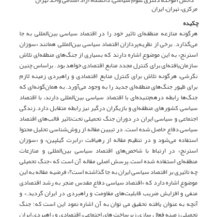
مرکزی، تهران، ایران
چکیده
هرگونه منازعه منطقه‌ای تاثیر خود را در اقتصاد سیاسی بین‌المللی به جا
می‌گذارد. برخی از نظریه‌پردازان اقتصاد سیاسی بین‌المللی همانند «سوزان
استرنج» به این موضوع اشاره دارند که بسیاری از جنگ‌های منطقه‌ای تلاش
سازمان‌‌یافته‌ای برای کنترل مجدد منابع اقتصادی خواهد بود. براساس چنین
نگرشی، هرگونه تلاش برای کنترل منابع اقتصادی و راهبردی زمینه‌ لازم
برای ظهور جنگ‌های منطقه‌ای جدید را به وجود می‌آورد. به همان‌گونه‌ای که
جنگ‌ها رابطه درهم‌تنیده‌ای با اقتصاد سیاسی بین‌المللی دارند، با اقتصاد
سیاسی کشورهای منطقه‌ای و بازیگران درگیر نیز رابطه متقابل دارد.زندگی
اجتماعی و سیاسی ایران در دوران جنگ تحمیلی تحت‌تاثیر قالب‌های اقتصاد
سیاسی دفاع حاصل شده است. در تبیین مقاله از روش‌شناسی تحلیل محتوا
استفاده می‌شود و در تنظیم مقاله از رهیافت «رابرت گیلپین» و «سوزان
استرنج» در ارتباط با شاخص‌های اقتصاد سیاسی بین‌المللی و منازعات
منطقه‌ای استفاده شده است.پرسش اصلی مقاله آن است که «جنگ تحمیلی
چه تاثیری بر اقتصاد سیاسی ایران به جا گذاشته است؟‌» فرضیه مقاله به این
موضوع اشاره دارد که «اقتصاد سیاسی دفاع مقدس منجر به رشد اقتصادی
منفی و افزایش ضریب قابلیت‌های مقاومت و راهبردی در ایران گردید.» و
آنچه به عنوان یافته تحقیق می توان به آن اشاره نمود این است که؛ جنگ
تحمیلی زمینه فعال سازی زیرساخت های اجتماعی، اقتصادی و راهبردی ایران