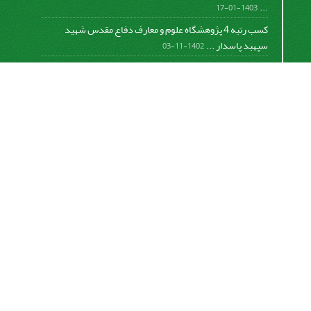
...
1403-01-17
کسب رتبه 4 پژوهشگاه علوم و معارف دفاع مقدس شهید
سپهبد پاسدار ...
1402-11-03
کسب افتخار فصلنامه علمی مطالعات دفاع مقدس در دومین
دوره ...
1401-09-23
برگزاری جلسه هیات تحریریه و ارائه گزارش عملکرد فصلنامه
...
1399-12-19
تفاهم نامه پژوهشگاه علوم و معارف دفاع مقدس شهید سپهبد
پاسدار ...
1399-09-12
«
تعجیل در فرج امام زمان صلوات
»
https://creativecommons.org/licenses/by-nc-sa/4.0/
اشتراک خبرنامه