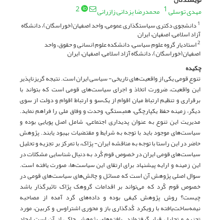
2
1
مهدی توسلی
محمدرضا یزدانی زازرانی
دانشجوی دکتری سیاستگذاری عمومی، واحد اصفهان(خوراسگان)، دانشگاه
1
آزاد اسلامی، اصفهان، ایران
استادیار گروه علوم سیاسی، دانشکده علوم انسانی و حقوق، واحد
2
اصفهان(خوراسگان)، دانشگاه آزاد اسلامی، اصفهان، ایران
چکیده
تنوع قومی یکی از واقعیت‌های تاریخی- سیاسی ایران است. نتیجه گریزناپذیر
این واقعیت، ضرورت اتخاذ و اجرای سیاست‌های قومی است که بتواند با
برقراری و تنظیم ارتباط میان اقوام از یک‌سو و ارتباط اقوام و دولت از سوی
دیگر، زمینه حفظ یکپارچگی، همبستگی، وحدت و وفاق ملی را فراهم نماید.
مدیریت این تنوع به عنوان پدیداری اجتماعی، شامل اصل پویایی بوده و
سیاست‌های موجود باید با توجه به شرایط و مقتضیات بهبود یابند. پژوهش
حاضر در این راستا با توجه به مناقشه ایران- پژاک، با تمرکز بر تجزیه و تحلیل
سیاست‌های قومی ایران در خصوص قوم کُرد به دنبال شناسایی مشکلات در
این زمینه و ارایه پیشنهاد برای ارتقای این سیاست‌‍‌ها، صورت یافته است.
سوال اصلی پژوهش آن است که مسائل و چالش‌های سیاست‌های قومی در
خصوص قوم کُرد که می‌تواند بر اقدامات گروهک پژاک تاثیرگذار باشد
چیست؟ روش پژوهش کیفی بوده و داده‌های گرد آمده از مصاحبه
نیمه‌ساخت‌یافته با رویکرد کُدگذاری باز و محوری اشتراوس و کربین، مورد
تجزیه و تحلیل قرار گرفته‌اند. یافته‌های پژوهش حاکی از آن است ایجاد