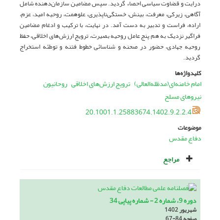
درایت و قضاوت سیاسی احصاء گردید. سپس مضامین سازمان‌دهنده شامل
آگاهی، زیرکی، معرفت، بینش، خستگی‌ناپذیری، علوهمت، روحیه امید، عزم،
اراده، فراست و تدبیر به دست آمد. در نهایت، با ترکیب و ادغام مضامین
فراگیر نزدیک به هم پنج عامل روحیه بصیرت، ترویج ارزش‌های اخلاقی، حفظ
روحیه جهادی، حضور در صحنه و شناسائی خطوط فتنه و توطئه استخراج
گردید.
کلیدواژه‌ها
امام خامنه‌ای(مدظله‌العالی)
ترویج ارزش‌های اخلاقی
روحانیون
نیروهای مسلح
20.1001.1.25883674.1402.9.2.2.4
موضوعات
دفاع مقدس
مراجع
دوره 9، شماره 2 - شماره پیاپی 34
شهریور 1402
صفحه
67-84