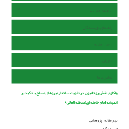
اطلاعات نشریه
راهنمای نویسندگان
ارسال مقاله
داوران
تماس با ما
واکاوی نقش روحانیون در تقویت ساختار نیروهای مسلح با تاکید بر
اندیشه امام خامنه ای(مدظله العالی)
نوع مقاله : پژوهشی
نویسندگان