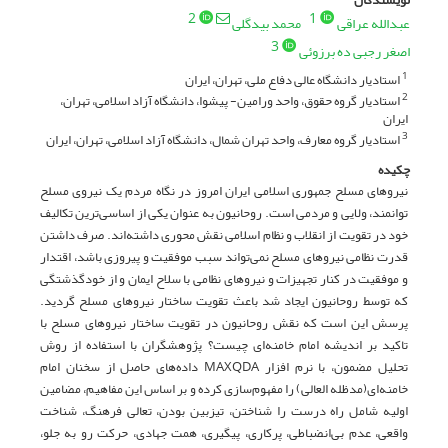
2
1
عبدالله عراقی
محمد بیدگلی
3
اصغر رجبی ده برزوئی
استادیار دانشگاه عالی دفاع ملی، تهران، ایران
1
استادیار گروه حقوق، واحد ورامین- پیشوا، دانشگاه آزاد اسلامی، تهران،
2
ایران
استادیار گروه معارف، واحد تهران شمال، دانشگاه آزاد اسلامی، تهران، ایران
3
چکیده
نیروهای مسلح جمهوری اسلامی ایران امروز در نگاه مردم یک نیروی مسلح
توانمند، ولایی و مردمی است. روحانیون به عنوان یکی از اساسی‌ترین تکالیف
خود در تقویت از انقلاب و نظام اسلامی نقش محوری داشته‌اند. صرف داشتن
قدرت نظامی نیروهای مسلح نمی‌تواند سبب موفقیت و پیروزی باشد، اقتدار
و موفقیت در کنار تجهیزات و نیروهای نظامی با سلاح ایمان و از خودگذشتگی
که توسط روحانیون ایجاد شد باعث تقویت ساختار نیروهای مسلح گردید.
پرسش این است که نقش روحانیون در تقویت ساختار نیروهای مسلح با
تاکید بر اندیشه امام خامنه‌ای چیست؟ پژوهشگران با استفاده از روش
تحلیل مضمون، با نرم افزار MAXQDA داده‌های حاصل از سخنان امام
خامنه‌ای(مدظله العالی) را مفهوم‌سازی کرده و بر اساس این مفاهیم، مضامین
اولیه شامل راه درست را شناختن، تیزبین بودن، تعالی فرهنگ، شناخت
واقعی، عدم بی‌انضباطی، پرکاری، پیگیری، همت جهادی، حرکت رو به جلو،