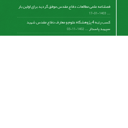
فصلنامه علمی مطالعات دفاع مقدس موفق گردید برای اولین بار
...
1403-01-17
کسب رتبه 4 پژوهشگاه علوم و معارف دفاع مقدس شهید
سپهبد پاسدار ...
1402-11-03
کسب افتخار فصلنامه علمی مطالعات دفاع مقدس در دومین
دوره ...
1401-09-23
برگزاری جلسه هیات تحریریه و ارائه گزارش عملکرد فصلنامه
...
1399-12-19
تفاهم نامه پژوهشگاه علوم و معارف دفاع مقدس شهید سپهبد
پاسدار ...
1399-09-12
«
تعجیل در فرج امام زمان صلوات
»
https://creativecommons.org/licenses/by-nc-sa/4.0/