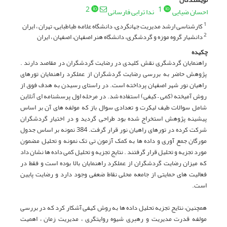
2
1
احسان ضیایی
ندا ترابی فارسانی
کارشناسی ارشد مدیریت جهانگردی، دانشگاه علامه طباطبایی، تهران ، ایران
1
دانشیار گروه موزه و گردشگری، دانشگاه هنر اصفهان، اصفهان ، ایران
2
چکیده
راهنمایان گردشگری نقش کلیدی در رضایت گردشگران در مقاصد دارند .
پژوهش حاضر به بررسی رضایت گردشگران از عملکرد راهنمایان تورهای
راهیان نور شهر اصفهان پرداخته است. در راستای رسیدن به هدف فوق از
روش آمیخته (کمی – کیفی) استفاده شد. در مرحله اول پرسشنامه ای آنلاین
شامل سوالات طیف لیکرت و تعدادی سوال باز که مولفه های آن بر اساس
پیشینه پژوهش استخراج شده بود طراحی گردید و در اختیار گردشگران
شرکت کرده در تورهای راهیان نور قرار گرفت. 384 نمونه بر اساس جدول
مورگان جمع آوری و داده ها به کمک آزمون تی تک نمونه و تحلیل مضمون
مورد تجزیه و تحلیل قرار گرفتند . نتایج تجزیه و تحلیل کمی داده ها نشان داد
که میزان رضایت گردشگران از عملکرد راهنمایان بالا بوده است و فقط در
فعالیت های حمایتی از جامعه محلی نقاط ضعفی وجود دارد و رضایت پایین
است.
همچنین، نتایج تجزیه تحلیل داده ها به روش کیفی آشکار کرد که در بررسی
مولفه قدرت مدیریت و رهبری شیوه روایتگری ، مدیریت زمان ، اهمیت