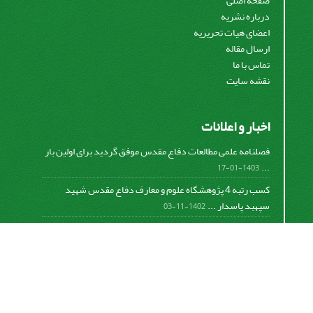
صفحه اصلی
درباره نشریه
اعضای هیات تحریریه
ارسال مقاله
تماس با ما
نقشه سایت
اخبار و اعلانات
فصلنامه علمی مطالعات دفاع مقدس موفق گردید برای اولین بار
...
1403-01-17
کسب رتبه 4 پژوهشگاه علوم و معارف دفاع مقدس شهید
سپهبد پاسدار ...
1402-11-03
کسب افتخار فصلنامه علمی مطالعات دفاع مقدس در دومین
دوره ...
1401-09-23
برگزاری جلسه هیات تحریریه و ارائه گزارش عملکرد فصلنامه
...
1399-12-19
تفاهم نامه پژوهشگاه علوم و معارف دفاع مقدس شهید سپهبد