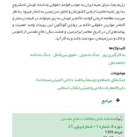
رژیم بعث عراق علیه ایران به موجب قواعدِ حقوقی یادشده، توسلِ نامشروعِ
به زور علیه تمامیت ارضی کشورمان و تجاوز سرزمینی به شمار می­رود به نظر
می­رسد مطالعه تاریخیِ قواعدِ حاکم بر توسل به زور می­تواند در فهمِ درست­تر و
کاملترِ موازینِ حقوقیِ حاکم بر زوایایِ گوناگونِ این رویدادِ واجد اهمیت و
پیامدهای آن در تاریخِ معاصر ایران­زمین، و هشت سال دفاعِ مقدس از ناموس
و خاک و سرزمینمان، سودمند باشد و به کار آید.
کلیدواژه‌ها
به کارگیری زور
جنگ تحمیلی
حقوق بین‌الملل
جنگ عادلانه
جامعه ملل
موضوعات
جنگ‌های نامنظم و توسعۀ پدافند داخلی (امنیتی مسلحانه)
دایرة‌المعارف دفاعی و امنیتی انقلاب اسلامی
مراجع
دوره 6، شماره 1 - شماره پیاپی 21
خرداد 1399