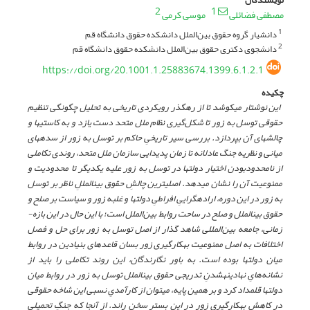
2
1
مصطفی فضائلی
موسی کرمی
دانشیار گروه حقوق بین‌الملل دانشکده حقوق دانشگاه قم
1
دانشجوی دکتری حقوق بین‌الملل دانشکده حقوق دانشگاه قم
2
https://doi.org/20.1001.1.25883674.1399.6.1.2.1
چکیده
این نوشتار می­کوشد تا از رهگذر رویکردی تاریخی به تحلیل چگونگی تنظیم
حقوقی توسل به زور تا شکل‌گیری نظام ملل متحد دست یازد و به کاستی­ها و
چالشهای آن بپردازد. بررسی سیر تاریخیِ حاکم بر توسل به زور از سده­های
میانی و نظریه جنگ عادلانه تا زمان پدیدایی سازمان ملل متحد، روندی تکاملی
از نامحدودبودن اختیار دولتها در توسل به زور علیه یکدیگر تا محدودیت و
ممنوعیت آن را نشان می­دهد. اصلی­ترین چالشِ حقوق بین­المللِ ناظر بر توسل
به زور در این دوره، اراده­گراییِ افراطیِ دولتها و غلبه زور و سیاست بر صلح و
حقوق بین­الملل و صلح در ساحت روابط بین‌الملل است؛ با این حال در این بازه­
زمانی، جامعه‌ بین‌المللی شاهد گذار از اصل توسل به زور برای حل و فصل
اختلافات به اصل ممنوعیت به­کارگیری زور بسان قاعده­ای بنیادین در روابط
میان دولتها بوده است. به باور نگارندگان، این روند تکاملی را باید از
نشانه‌هایِ نهادینه­شدنِ تدریجی حقوق بین­الملل توسل به زور در روابط میان
دولتها قلمداد کرد و بر همین پایه، می­توان از کارآمدیِ نسبی این شاخه حقوقی
در کاهش به­کارگیری زور در این بستر سخن راند. از آنجا که جنگِ تحمیلیِ