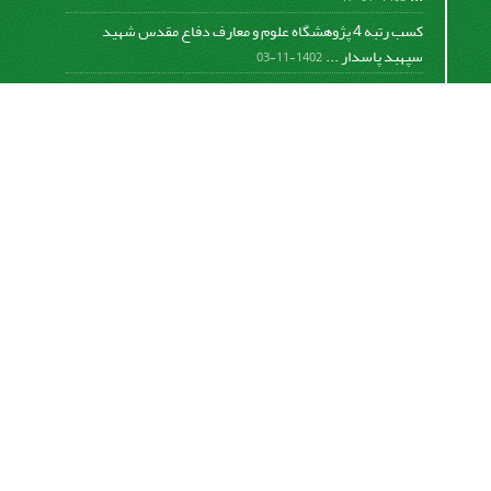
کسب رتبه 4 پژوهشگاه علوم و معارف دفاع مقدس شهید
سپهبد پاسدار ...
1402-11-03
کسب افتخار فصلنامه علمی مطالعات دفاع مقدس در دومین
دوره ...
1401-09-23
برگزاری جلسه هیات تحریریه و ارائه گزارش عملکرد فصلنامه
...
1399-12-19
تفاهم نامه پژوهشگاه علوم و معارف دفاع مقدس شهید سپهبد
پاسدار ...
1399-09-12
«
تعجیل در فرج امام زمان صلوات
»
https://creativecommons.org/licenses/by-nc-sa/4.0/
اشتراک خبرنامه