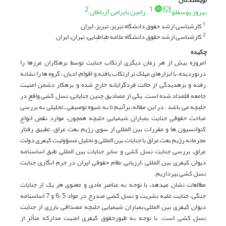
2
1
بهروز یوسفلو
رامین بایرامی آرباطان
کارشناسی ارشد حقوق دانشگاه تبریز، تبریز، ایران
1
کارشناسی ارشد حقوق دانشگاه علامه طباطبایی، تهران، ایران
2
چکیده
امروزه بیش از هر زمان دیگری ارتکاب جنایت توسط بزهکاران مرزها را
درنوردیده، با ابزارهای مهلک تر ارتکاب یافته و اقوام، ادیان ، گروه ها را نشانه
رفته و بزهدیدگی از حالت فردگرایانه خارج شده و بزهکار دشمن امنیت
جامعه قلمداد شده است. یکی از مصادیق چنین جنایاتی، نسل کشی واقع در
حلبچه می باشد . در این مقاله، برآنیم تا به شیوه توصیفی ـ تحلیلی به بررسی
مباحث حقوقی جنایت بمباران شیمیایی حلبچه همچون، موارد نقض انواع
کنوانسیون ها و مقررات بین المللی از سوی رژیم بعث عراق، تطبیق رفتار
مجرمانه رژیم بعث عراق با جنایات بین المللی و تحلیل مسؤولیت کیفری دولت
عراق، بررسی جنایت نسل کشی و سایر جنایات بین المللی طبق اساسنامه
دیوان کیفری بین المللی ،ارزیابی نظام حقوقی ایران در جرم انگاری جنایت
نسل کشی بپردازیم.
مطالعات نشان میدهد، با توجه به عناصر مادی و معنوی هر یک از جنایات
جنگی، جنایت علیه بشریت و نسل کشی مندرج در مواد 5 ،6 و 7 اساسنامه
دیوان کیفری بین المللی،بمباران شیمیایی حلبچه مصداقی بارزی از جنایت
نسل کشی است. با توجه به ظهورحقوق کیفری امنیت مدارکه متأثر از