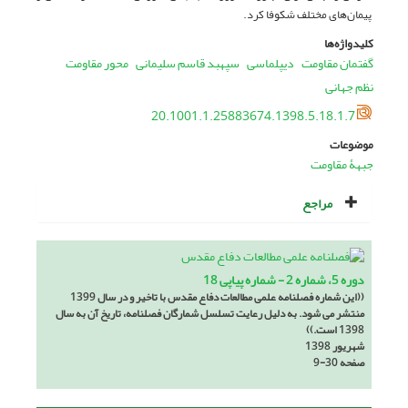
پیمان‌های مختلف شکوفا کرد.
کلیدواژه‌ها
گفتمان مقاومت
دیپلماسی
سپهبد قاسم سلیمانی
محور مقاومت
نظم جهانی
20.1001.1.25883674.1398.5.18.1.7
موضوعات
جبهۀ مقاومت
مراجع
دوره 5، شماره 2 - شماره پیاپی 18
((این شماره فصلنامه علمی مطالعات دفاع مقدس با تاخیر و در سال 1399
منتشر می شود. به دلیل رعایت تسلسل شمارگان فصلنامه، تاریخ آن به سال
1398 است.))
شهریور 1398
صفحه
9-30