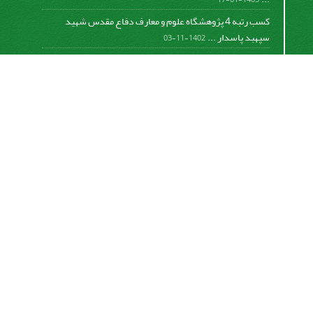
کسب رتبه 4 پژوهشگاه علوم و معارف دفاع مقدس شهید
سپهبد پاسدار ...
1402-11-03
کسب افتخار فصلنامه علمی مطالعات دفاع مقدس در دومین
دوره ...
1401-09-23
برگزاری جلسه هیات تحریریه و ارائه گزارش عملکرد فصلنامه
...
1399-12-19
تفاهم نامه پژوهشگاه علوم و معارف دفاع مقدس شهید سپهبد
پاسدار ...
1399-09-12
«
تعجیل در فرج امام زمان صلوات
»
https://creativecommons.org/licenses/by-nc-sa/4.0/
اشتراک خبرنامه