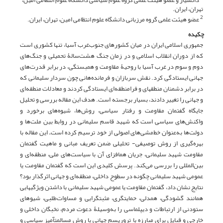
تهران، ایران.
عضو هیئت علمی گروه مرزبانی دانشگاه علوم انتظامی امین، تهران، ایران.
2
چکیده
جمهوری اسلامی ایران در میان کشورهای جنوب‌غرب آسیا، تنها کشوری است
که از دوران انقلاب اسلامی و در زمان جنگ هشت‌سالۀ تحمیلی و جنگ‌های
دوم و سوم در غرب آسیا با روحیۀ مقاومت و همبستگی، در برابر قدرت‌های
جهانی ایستادگی کرد. نقش سربازان و فرمانده‌هانی چون سردار سلیمانی که
در برابر دشمنان منطقه­ای و فرامنطقه‌ای ایستادگی کردند و معادلات منطقه‌ای
و جهانی را تغییر دادند، بسیار برجسته است. هدف این مقاله بررسی و تحلیل
جایگاه گفتمان مقاومت و رفتار سیاسی، روش‌ها، شیوه‌های برخورد و
واکنش‌های سیاسی است که شهید قاسم سلیمانی در روابط بین ملت‌ها و
دولت‌ها به‌عنوان خط‌مشی‌های اصولی از خود ترسیم کرده است
.
این مقاله با
بهره‌گیری از روش توصیفی- تحلیلی ضمن تعریف مبانی و ماهیت گفتمان
مقاومت شهید سلیمانی، جریان هم­افزای آن با سیاست‌های ملی، منطقه‌ای و
بین‌المللی را بررسی می‌کند. پرسش کلیدی این است که گفتمان مقاومت یا
عمومی شهید سلیمانی چگونه در سطوح داخلی، منطقه‌ای و جهانی اثرگذار بود؟
نتایج نشان داد، گفتمان مقاومت یا عمومی شهید سلیمانی با داشتن ویژگی­هایی
همانند گشودگی، همدلی، حمایتگری، مثبت­گرایی و مساوات‌طلبی، شیوه­ای
ستودنی از ارتباطات و دیپلماسی را به‌وسیلۀ دعوت مردم، نخبگان داخلی و
خارجی و قبایل برای مبارزه با تروریسم جهانی با روش مسالمت­آمیز سیاسی و