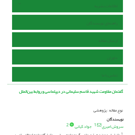
اطلاعات نشریه
راهنمای نویسندگان
ارسال مقاله
داوران
تماس با ما
گفتمان مقاومت شهید قاسم سلیمانی در دیپلماسی و روابط بین‌الملل
نوع مقاله : پژوهشی
نویسندگان
2
1
سروش امیری
جواد کیانی
دانشیار و عضو هیئت علمی گروه علوم سیاسی دانشگاه علوم انتظامی امین،
1