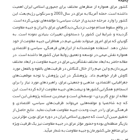
کشور عراق همواره از منظرهای مختلف برای جمهوری اسلامی ایران اهمیت
داشته است. حمله آمریکا به عراق در سال 2003 و سرنگونی رژیم بعث، این
کشور را وارد مرحله جدیدی از حیات سیاسی با مؤلفه‌های نوینی کرده است.
در واقع سقوط صدام موجب نزدیکی دیدگاه­های عراق با ایران و جبهه مقاومت
گردیده و شرایط این کشور را دستخوش تغییرات بنیادی نموده است. به
گونه­ای که عراق امروز می­تواند نقشی مهم در هم­افزایی جبهه مقاومت از خود
نشان دهد. استفاده هوشمندانه از ابزارهای فرهنگی، سیاسی و اقتصادی
همواره نقش مهمی در توسعه و تعمیق روابط میان کشورها داشته است. در
مقاله حاضر به ابعاد مختلف نقش­آفرینی عراق در جبهه مقاومت در ابعاد مختلف
می‌پردازیم و این مهم را از خلال کنکاش در ظرفیت‌های بالقوه و بالفعل مورد
کاوش قرار خواهیم داد. پژوهشگر در این پژوهش با توجه موقعیت‌های
جغرافیایی، اقتصادی، مذهبی و جمعیتی عراق، راهبردهای مورد نیاز را برای
انسجام و همگرایی کشورها و نهضت‌های جبهه مقاومت ارائه کرده است. این
مقاله از نوع کاربردی- توسعه‌ای است و مهمترین مسئله پژوهش این است
که چه شاخص­ها و مولفه‌هایی می‌تواند ظرفیت‌های سیاسی، اقتصادی و
فرهنگی عراق را در جهت وحدت جبهه مقاومت هدایت نماید. نتایج حاصل از
تحقیق مبین آن است که جمهوری اسلامی ایران در دوره عراق نوین، مؤثرترین
بازیگر منطقه‌ای بوده و حضور مؤثر عراق در جبهه مقاومت نیز یک ظرفیت ویژه
برای منافع ملی کشورمان و جبهه مقاومت به شمار می­آید.