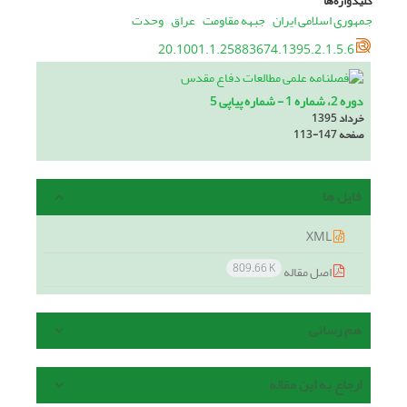
کلیدواژه‌ها
جمهوری اسلامی ایران
جبهه مقاومت
عراق
وحدت
20.1001.1.25883674.1395.2.1.5.6
دوره 2، شماره 1 - شماره پیاپی 5
خرداد 1395
صفحه
113-147
فایل ها
XML
809.66 K
اصل مقاله
هم رسانی
ارجاع به این مقاله