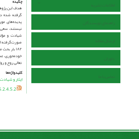
چکیده
اطلاعات نشریه
هدف این پژوهش
گرفته شده در
پدیده‌های مو
راهنمای نویسندگان
نیستند، سعی م
شهادت و مؤلفه
ارسال مقاله
صورت‌گرفته اس
۱۸۲ بار بح
خودمحوری، عدم
داوران
تعالی روح و رو
کلیدواژه‌ها
تماس با ما
ایثار و شهادت
.2.4.5.2