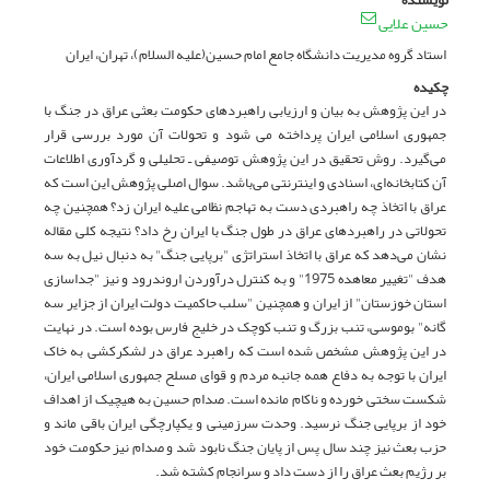
حسین علایی
استاد گروه مدیریت دانشگاه جامع امام حسین(علیه السلام)، تهران، ایران
چکیده
در این پژوهش به بیان و ارزیابی راهبردهای حکومت بعثی عراق در جنگ با
جمهوری اسلامی ایران پرداخته می شود و تحولات آن مورد بررسی قرار
می‌گیرد. روش تحقیق در این پژوهش توصیفی ـ تحلیلی و گردآوری اطلاعات
آن کتابخانه‌ای، اسنادی و اینترنتی می‌‌باشد. سوال اصلی پژوهش این است که
عراق با اتخاذ چه راهبردی دست به تهاجم نظامی علیه ایران زد؟ همچنین چه
تحولاتی در راهبردهای عراق در طول جنگ با ایران رخ داد؟ نتیجه کلی مقاله
نشان می‌دهد که عراق با اتخاذ استراتژی "برپایی جنگ" به دنبال نیل به سه
هدف "تغییر معاهده 1975" و به کنترل درآوردن اروندرود و نیز "جداسازی
استان خوزستان" از ایران و همچنین "سلب حاکمیت دولت ایران از جزایر سه
گانه" بوموسی، تنب بزرگ و تنب کوچک در خلیج فارس بوده است. در نهایت
در این پژوهش مشخص شده است که راهبرد عراق در لشکرکشی به خاک
ایران با توجه به دفاع همه جانبه مردم و قوای مسلح جمهوری اسلامی ایران،
شکست سختی خورده و ناکام مانده است. صدام حسین به هیچیک از اهداف
خود از برپایی جنگ نرسید. وحدت سرزمینی و یکپارچگی ایران باقی ماند و
حزب بعث نیز چند سال پس از پایان جنگ نابود شد و صدام نیز حکومت خود
بر رژیم بعث عراق را از دست داد و سرانجام کشته شد.