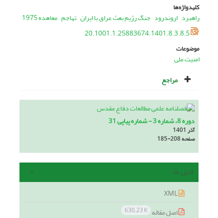
کلیدواژه‌ها
راهبرد
اروندرود
جنگ رژیم بعث عراق با ایران
تهاجم
معاهده 1975
20.1001.1.25883674.1401.8.3.8.5
موضوعات
امنیت ملی
مراجع
دوره 8، شماره 3 - شماره پیاپی 31
آذر 1401
صفحه
185-208
فایل ها
XML
630.23 K
اصل مقاله