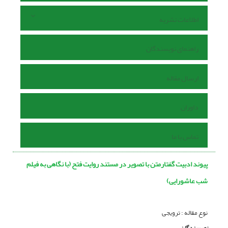
اطلاعات نشریه
راهنمای نویسندگان
ارسال مقاله
داوران
تماس با ما
پیوند ادبیت گفتارمتن با تصویر در مستند روایت فتح (با نگاهی به فیلم
شب عاشورایی)
نوع مقاله : ترویجی
نویسندگان