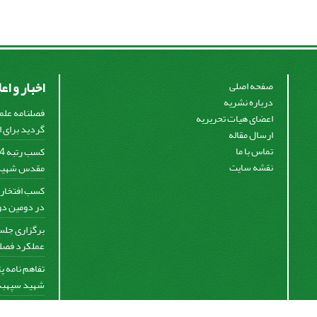
اخبار و اع
صفحه اصلی
درباره نشریه
فصلنامه علم
اعضای هیات تحریریه
گردید برای او
ارسال مقاله
تماس با ما
نقشه سایت
مقدس شهید س
کسب افتخار 
در دومین دور
برگزاری جلس
عملکرد فصلنا
تفاهم نامه 
شهید سپهبد 