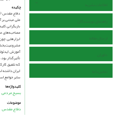
اطلاعات نشریه
چکیده
دفاع مقدس (جن
ملی مبتنی بر آ
راهنمای نویسندگان
بازیگرانی کلی
مصاحبه‌های مر
ارسال مقاله
ابزارهایی چو
مشروعیت‌بخشی 
آموزش ایدئولو
داوران
تأثیرگذار بود،
که تلفیق کارک
ایران داشته اس
تماس با ما
سایر جوامع اس
کلیدواژه‌ها
بسیج مردمی
موضوعات
دفاع مقدس