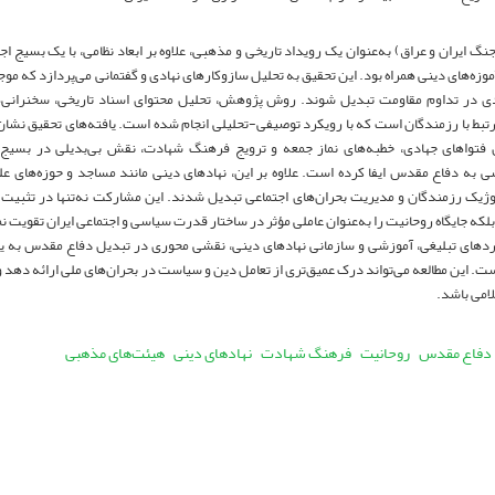
گ ایران و عراق) به‌عنوان یک رویداد تاریخی و مذهبی، علاوه بر ابعاد نظامی، با یک بسیج
موزه‌های دینی همراه بود. این تحقیق به تحلیل سازوکارهای نهادی و گفتمانی می‌پردازد که م
دی در تداوم مقاومت تبدیل شوند. روش پژوهش، تحلیل محتوای اسناد تاریخی، سخنرانی‌ها
تبط با رزمندگان است که با رویکرد توصیفی-تحلیلی انجام شده است. یافته‌های تحقیق نشان 
ن فتواهای جهادی، خطبه‌های نماز جمعه و ترویج فرهنگ شهادت، نقش بی‌بدیلی در بسیج
به دفاع مقدس ایفا کرده است. علاوه بر این، نهادهای دینی مانند مساجد و حوزه‌های علم
ژیک رزمندگان و مدیریت بحران‌های اجتماعی تبدیل شدند. این مشارکت نه‌تنها در تثبیت
 بلکه جایگاه روحانیت را به‌عنوان عاملی مؤثر در ساختار قدرت سیاسی و اجتماعی ایران تقویت 
ردهای تبلیغی، آموزشی و سازمانی نهادهای دینی، نقشی محوری در تبدیل دفاع مقدس به ی
ت. این مطالعه می‌تواند درک عمیق‌تری از تعامل دین و سیاست در بحران‌های ملی ارائه دهد 
لامی باشد.
دفاع مقدس
روحانیت
فرهنگ شهادت
نهادهای دینی
هیئت‌های مذهبی