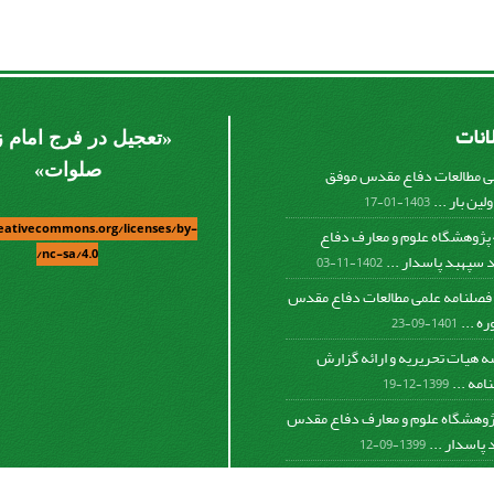
لانات
«
تعجیل در فرج امام 
صلوات
»
ی مطالعات دفاع مقدس موفق
لین بار ...
1403-01-17
reativecommons.org/licenses/by-
کسب رتبه 4 پژوهشگاه علوم و معارف دفاع
nc-sa/4.0/
پهبد پاسدار ...
1402-11-03
فصلنامه علمی مطالعات دفاع مقدس
ه ...
1401-09-23
ه هیات تحریریه و ارائه گزارش
مه ...
1399-12-19
پژوهشگاه علوم و معارف دفاع مقدس
پاسدار ...
1399-09-12