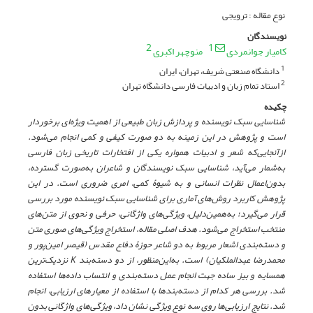
نوع مقاله : ترویجی
نویسندگان
2
1
کامیار جوانمردی
منوچهر اکبری
دانشگاه صنعتی شریف، تهران، ایران
1
استاد تمام زبان و ادبیات فارسی دانشگاه تهران
2
چکیده
شناسایی سبک نویسنده و پردازش زبان طبیعی از اهمیت ویژ‌ه‌ای برخوردار
است و پژوهش در این زمینه به دو صورت کیفی و کمی انجام می‌شود.
ازآنجایی‌که شعر و ادبیات همواره یکی از افتخارات تاریخی زبان فارسی
به‌شمار می‌آید، شناسایی سبک نویسندگان و شاعران به‌صورت گسترده،
بدون
اعمال نظرات انسانی و به شیوۀ کمی، امری ضروری است. در این
پژوهش کاربرد روش‌های آماری برای شناسایی سبک نویسنده مورد بررسی
قرار می‌گیرد؛ به‌همین‌دلیل، ویژگی‌های واژگانی، حرفی و نحوی از متن‌های
منتخب استخراج می‌شود. هدف اصلی مقاله، استخراج ویژگی‌های صوری متن
و دسته‌بندی اشعار مربوط به دو شاعر حوزۀ دفاع مقدس (قیصر امین‌پور و
محمدرضا عبدالملکیان) است. به‌این‌منظور، از دو دسته‌بند
K
نزدیک
ترین
همسایه و بیز ساده جهت انجام عمل دسته‌بندی و انتساب داده‌ها استفاده
شد. بررسی هر کدام از دسته‌بندها با استفاده از معیارهای ارزیابی، انجام
شد. نتایج ارزیابی‌ها روی سه نوع ویژگی نشان داد، ویژگی‌های واژگانی بدون