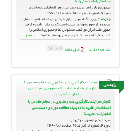
سیاستی امام خمینی (ره)
مهدی نوریان؛ امیر محمد حضرتی؛ زهرا السادات نجم آبادی
دوره 9، شماره 3 ، آذر 1402، صفحه
131-155
چکیده
تاریخ جنگ تحمیلی عراق علیه ایران، شاهد قطع‌نامه‌های
متعددی از سوی شورای امنیت است که به دلیل نادیده گرفتن
حقوق ملت ایران موافقت مسئولان نظام جمهوری اسلامی را
بیشتر
کسب نکرد اما به جهت شرایط زمانی و مفاد متفاوت ...
545.26 K
مشاهده مقاله
اصل مقاله
پژوهشی
کاوش فرآیند بکارگیری علم و فناوری در دفاع مقدس با
استفاده از نظریه داده بنیاد مطالعه موردی : مهندسی
انفجارات (تخریب)
سید مهدی موسوی دره بیدی
دوره 9، شماره 3 ، آذر 1402، صفحه
157-184