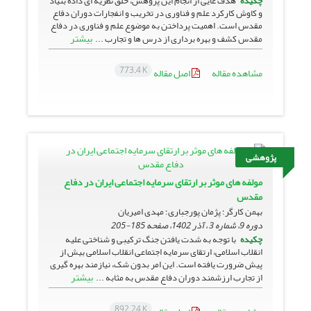
چکیده
هدف غایی از انجام این پژوهش، خلق نظریه ای داده بنیاد
و کاوش کارکرد علم و فناوری در تخریب و انفجارات دوران دفاع
مقدس است. اهمیت پرداختن به موضوع علم و فناوری در دفاع
بیشتر
‌مقدس کشف و بهره برداری از درس ها و تجارب ...
773.4 K
مشاهده مقاله
اصل مقاله
پژوهشی
مولفه های موثر بر ارتقای سرمایه اجتماعی ایران در دفاع
مقدس
بهمن کارگر؛ پژمان پورجباری؛ مهدی امیریان
دوره 9، شماره 3 ، آذر 1402، صفحه
185-205
چکیده
با توجه به شدت یافتن جنگ ترکیبی و شناختی علیه
انقلاب اسلامی، ارتقای سرمایه اجتماعی انقلاب اسلامی بیش از
پیش ضرورت یافته است. این امر بدون شک، نیازمند بهره گیری
بیشتر
از تجارب ارزشمند دوران دفاع مقدس به مثابه ...
892.24 K