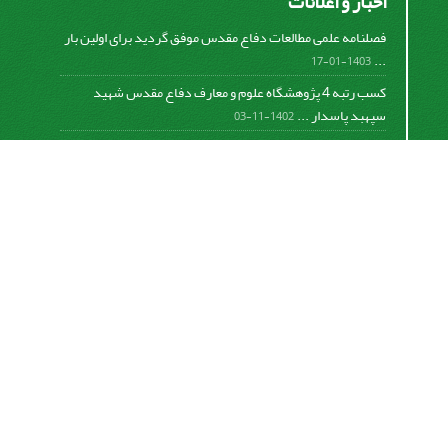
اخبار و اعلانات
فصلنامه علمی مطالعات دفاع مقدس موفق گردید برای اولین بار
...
1403-01-17
کسب رتبه 4 پژوهشگاه علوم و معارف دفاع مقدس شهید
سپهبد پاسدار ...
1402-11-03
کسب افتخار فصلنامه علمی مطالعات دفاع مقدس در دومین
دوره ...
1401-09-23
برگزاری جلسه هیات تحریریه و ارائه گزارش عملکرد فصلنامه
...
1399-12-19
تفاهم نامه پژوهشگاه علوم و معارف دفاع مقدس شهید سپهبد
پاسدار ...
1399-09-12
«
تعجیل در فرج امام زمان صلوات
»
https://creativecommons.org/licenses/by-nc-sa/4.0/